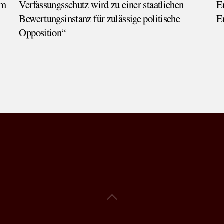
im
Verfassungsschutz wird zu einer staatlichen
E
Bewertungsinstanz für zulässige politische
E
Opposition“
Back
To
Top