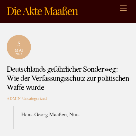
Skip
Die Akte Maaßen
Men
to
content
5
MAI
2025
Deutschlands gefährlicher Sonderweg:
Wie der Verfassungsschutz zur politischen
Waffe wurde
Uncategorized
ADMIN
Hans-Georg Maaßen, Nius