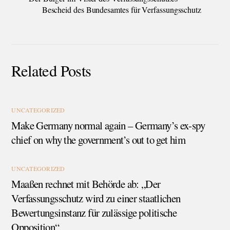
Bescheid des Bundesamtes für Verfassungsschutz
Related Posts
UNCATEGORIZED
Make Germany normal again – Germany’s ex-spy
chief on why the government’s out to get him
UNCATEGORIZED
Maaßen rechnet mit Behörde ab: „Der
Verfassungsschutz wird zu einer staatlichen
Bewertungsinstanz für zulässige politische
Opposition“