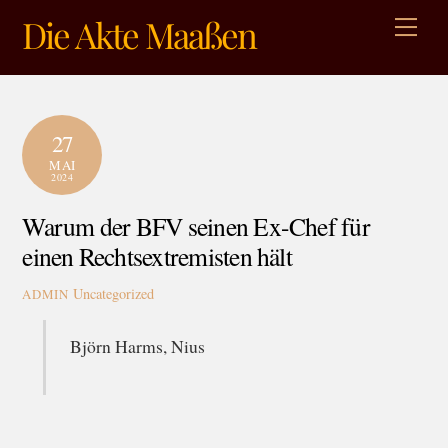
Skip
Die Akte Maaßen
Men
to
content
27
MAI
2024
Warum der BFV seinen Ex-Chef für
einen Rechtsextremisten hält
Uncategorized
ADMIN
Björn Harms, Nius