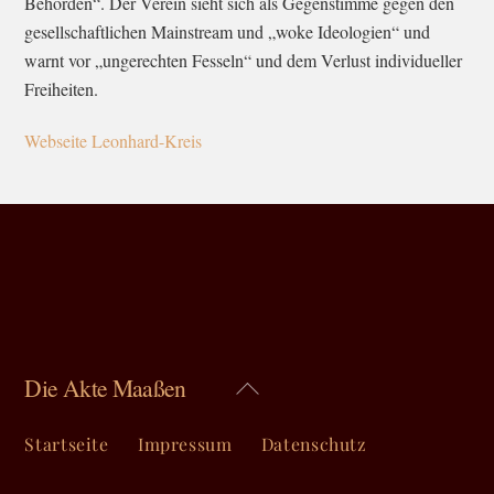
Behörden“. Der Verein sieht sich als Gegenstimme gegen den
gesellschaftlichen Mainstream und „woke Ideologien“ und
warnt vor „ungerechten Fesseln“ und dem Verlust individueller
Freiheiten.
Webseite Leonhard-Kreis
Die Akte Maaßen
Back
To
Top
Startseite
Impressum
Datenschutz