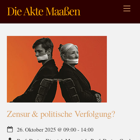
Skip
Die Akte Maaßen
Men
to
content
Zensur & politische Verfolgung?
26. Oktober 2025
@
09:00
-
14:00